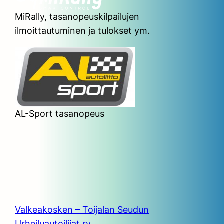
MiRally, tasanopeuskilpailujen
ilmoittautuminen ja tulokset ym.
AL-Sport tasanopeus
Valkeakosken – Toijalan Seudun
Urheiluautoilijat ry