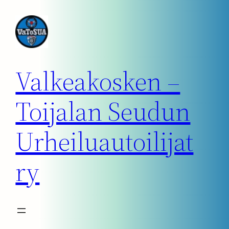
Siirry
sisältöön
Valkeakosken –
Toijalan Seudun
Urheiluautoilijat
ry