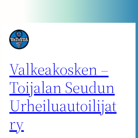
Siirry
sisältöön
Valkeakosken –
Toijalan Seudun
Urheiluautoilijat
ry